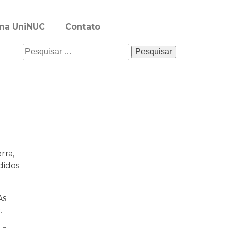
rma UniNUC
Contato
rra,
didos
As
.